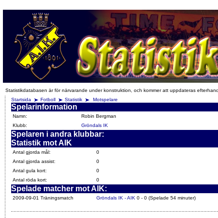
Statistikdatabasen är för närvarande under konstruktion, och kommer att uppdateras efterhan
Startsida
Fotboll
Statistik
Motspelare
Spelarinformation
Namn:
Robin Bergman
Klubb:
Gröndals IK
Spelaren i andra klubbar:
Statistik mot AIK
Antal gjorda mål:
0
Antal gjorda assist:
0
Antal gula kort:
0
Antal röda kort:
0
Spelade matcher mot AIK:
2009-09-01 Träningsmatch
Gröndals IK - AIK
0 - 0 (Spelade 54 minuter)