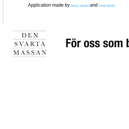
Application made by
and
Johan Jentell
Patrik Bodin