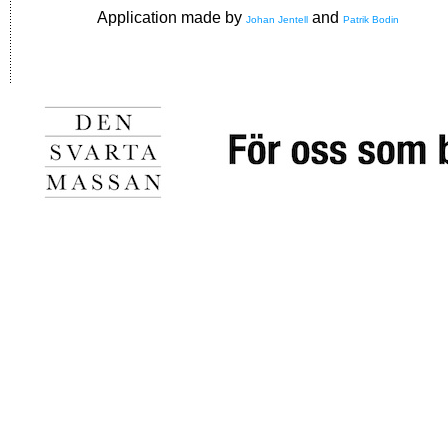
Application made by
and
Johan Jentell
Patrik Bodin