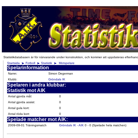
Statistikdatabasen är för närvarande under konstruktion, och kommer att uppdateras efterhan
Startsida
Fotboll
Statistik
Motspelare
Spelarinformation
Namn:
Simon Degerman
Klubb:
Gröndals IK
Spelaren i andra klubbar:
Statistik mot AIK
Antal gjorda mål:
0
Antal gjorda assist:
0
Antal gula kort:
0
Antal röda kort:
0
Spelade matcher mot AIK:
2009-09-01 Träningsmatch
Gröndals IK - AIK
0 - 0 (Spelade hela matchen)