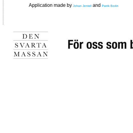
Application made by
and
Johan Jentell
Patrik Bodin