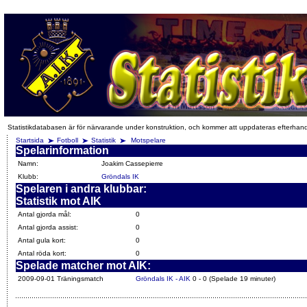
Statistikdatabasen är för närvarande under konstruktion, och kommer att uppdateras efterhan
Startsida
Fotboll
Statistik
Motspelare
Spelarinformation
Namn:
Joakim Cassepierre
Klubb:
Gröndals IK
Spelaren i andra klubbar:
Statistik mot AIK
Antal gjorda mål:
0
Antal gjorda assist:
0
Antal gula kort:
0
Antal röda kort:
0
Spelade matcher mot AIK:
2009-09-01 Träningsmatch
Gröndals IK - AIK
0 - 0 (Spelade 19 minuter)