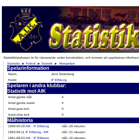
Statistikdatabasen är för närvarande under konstruktion, och kommer att uppdateras efterhan
Startsida
Fotboll
Statistik
Motspelare
Spelarinformation
Namn:
Jens Söderberg
Klubb:
IF Elfsborg
Spelaren i andra klubbar:
Statistik mot AIK
Antal gjorda mål:
4
Antal gjorda assist:
0
Antal gula kort:
0
Antal röda kort:
0
Målhistoria
1969-05-29
AIK - IF Elfsborg
mål i 29 minuten
1963-08-11
IF Elfsborg - AIK
mål i 21 minuten
1961-08-03
AIK - IF Elfsborg
mål i 16 minuten