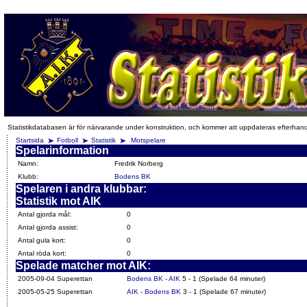
Statistikdatabasen är för närvarande under konstruktion, och kommer att uppdateras efterhan
Startsida
Fotboll
Statistik
Motspelare
Spelarinformation
Namn:
Fredrik Norberg
Klubb:
Bodens BK
Spelaren i andra klubbar:
Statistik mot AIK
Antal gjorda mål:
0
Antal gjorda assist:
0
Antal gula kort:
0
Antal röda kort:
0
Spelade matcher mot AIK:
2005-09-04 Superettan
Bodens BK - AIK
5 - 1 (Spelade 64 minuter)
2005-05-25 Superettan
AIK - Bodens BK
3 - 1 (Spelade 67 minuter)