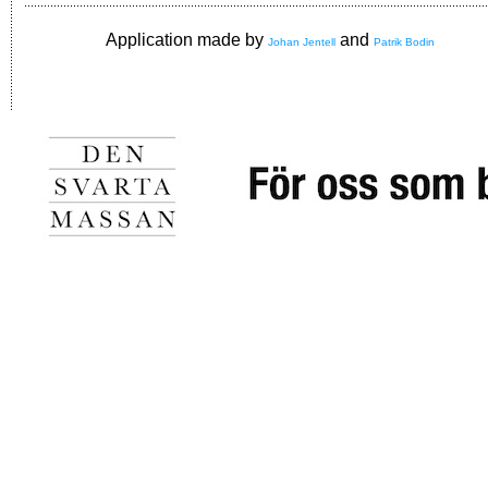
Application made by
and
Johan Jentell
Patrik Bodin