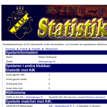
Statistikdatabasen är för närvarande under konstruktion, och kommer att uppdateras efterhan
Startsida
Fotboll
Statistik
Motspelare
Spelarinformation
Namn:
Tobias Holmqvist
Klubb:
Helsingborgs IF
Spelaren i andra klubbar:
Statistik mot AIK
Antal gjorda mål:
1
Antal gjorda assist:
0
Antal gula kort:
0
Antal röda kort:
0
Målhistoria
2008-11-02
AIK - Helsingborgs IF
Spelmål mål i 84 minuten ( assist
Rasmus Jönsson
)
Spelade matcher mot AIK:
2009-04-29 Allsvenskan
AIK - Helsingborgs IF
0 - 3 (Spelade 5 minuter)