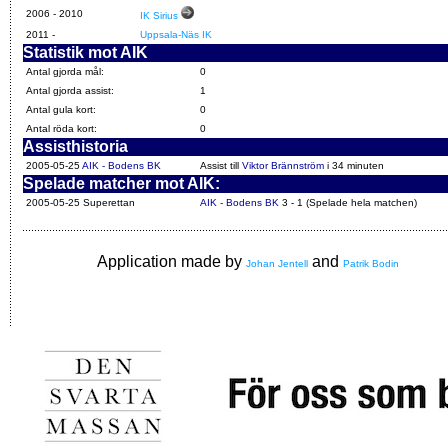
2006 -
2010
IK Sirius
2011
-
Uppsala-Näs IK
Statistik mot AIK
Antal gjorda mål:
0
Antal gjorda assist:
1
Antal gula kort:
0
Antal röda kort:
0
Assisthistoria
2005-05-25
AIK - Bodens BK
Assist till
Viktor Brännström
i 34 minuten
Spelade matcher mot AIK:
2005-05-25 Superettan
AIK - Bodens BK
3 - 1 (Spelade hela matchen)
Application made by
and
Johan Jentell
Patrik Bodin