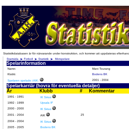
Statistikdatabasen är för närvarande under konstruktion, och kommer att uppdateras efterhan
Startsida
Fotboll
Statistik
Motspelare
Spelarinformation
Namn:
Mani Tourang
Klubb:
Bodens BK
2001
-
2004
Spelaren spelade i AIK:
Spelarkarriär (hovra för eventuella detaljer)
År
Klubb
#
Kommentar
1991 - 1991
IK Sirius
1992 - 1999
Upsala IF
2000 - 2000
IK Sirius
2001 - 2004
25
AIK
2004 - 2004
IK Sirius
2005 - 2005
Bodens BK