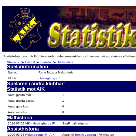
Statistikdatabasen är för närvarande under konstruktion, och kommer att uppdateras efterhan
Startsida
Fotboll
Statistik
Motspelare
Spelarinformation
Namn:
René Muzola Makondele
Klubb:
Helsingborgs IF
Spelaren i andra klubbar:
Statistik mot AIK
Antal gjorda mål:
1
Antal gjorda assist:
1
Antal gula kort:
0
Antal röda kort:
0
Målhistoria
2010-07-09
AIK - Helsingborgs IF
Straff mål i minuten
Assisthistoria
2009-09-24
Helsingborgs IF - AIK
Assist till
Henrik Larsson
i 70 minuten