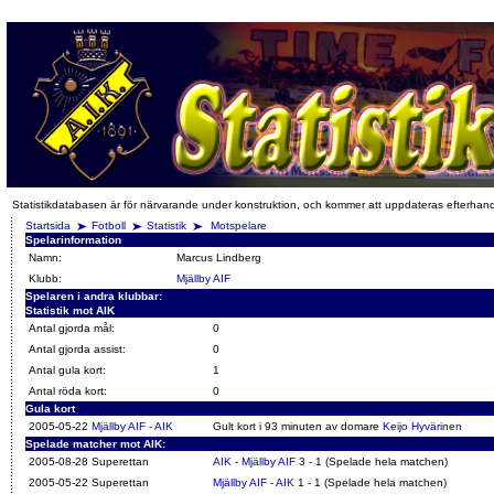
Statistikdatabasen är för närvarande under konstruktion, och kommer att uppdateras efterhan
Startsida
Fotboll
Statistik
Motspelare
Spelarinformation
Namn:
Marcus Lindberg
Klubb:
Mjällby AIF
Spelaren i andra klubbar:
Statistik mot AIK
Antal gjorda mål:
0
Antal gjorda assist:
0
Antal gula kort:
1
Antal röda kort:
0
Gula kort
2005-05-22
Mjällby AIF - AIK
Gult kort i 93 minuten av domare
Keijo Hyvärinen
Spelade matcher mot AIK:
2005-08-28 Superettan
AIK - Mjällby AIF
3 - 1 (Spelade hela matchen)
2005-05-22 Superettan
Mjällby AIF - AIK
1 - 1 (Spelade hela matchen)