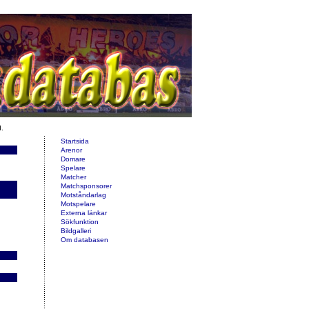
d.
Startsida
Arenor
Domare
Spelare
Matcher
Matchsponsorer
Motståndarlag
Motspelare
Externa länkar
Sökfunktion
Bildgalleri
Om databasen