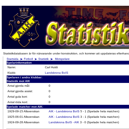
Statistikdatabasen är för närvarande under konstruktion, och kommer att uppdateras efterhan
Startsida
Fotboll
Statistik
Motspelare
Spelarinformation
Namn:
Carl Huldt
Klubb:
Landskrona BoIS
Spelaren i andra klubbar:
Statistik mot AIK
Antal gjorda mål:
0
Antal gjorda assist:
0
Antal gula kort:
0
Antal röda kort:
0
Spelade matcher mot AIK:
1929-09-15 Allsvenskan
AIK - Landskrona BoIS
5 - 1 (Spelade hela matchen)
1925-06-01 Allsvenskan
AIK - Landskrona BoIS
3 - 1 (Spelade hela matchen)
1924-09-28 Allsvenskan
Landskrona BoIS - AIK
3 - 0 (Spelade hela matchen)