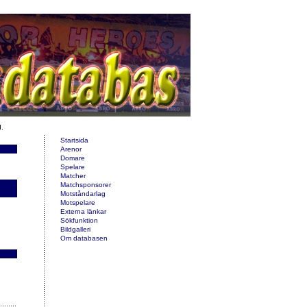
d.
Startsida
Arenor
Domare
Spelare
Matcher
Matchsponsorer
Motståndarlag
Motspelare
Externa länkar
Sökfunktion
Bildgalleri
Om databasen