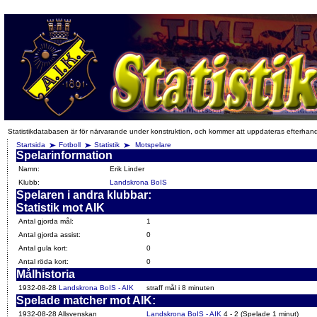
Statistikdatabasen är för närvarande under konstruktion, och kommer att uppdateras efterhan
Startsida
Fotboll
Statistik
Motspelare
Spelarinformation
Namn:
Erik Linder
Klubb:
Landskrona BoIS
Spelaren i andra klubbar:
Statistik mot AIK
Antal gjorda mål:
1
Antal gjorda assist:
0
Antal gula kort:
0
Antal röda kort:
0
Målhistoria
1932-08-28
Landskrona BoIS - AIK
straff mål i 8 minuten
Spelade matcher mot AIK:
1932-08-28 Allsvenskan
Landskrona BoIS - AIK
4 - 2 (Spelade 1 minut)