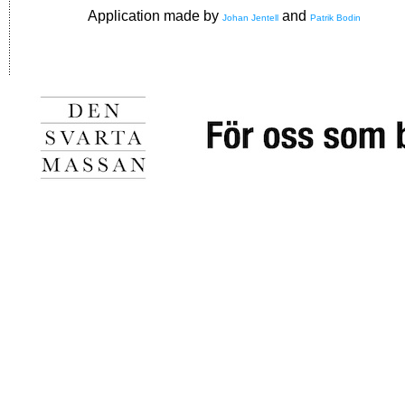
Application made by
and
Johan Jentell
Patrik Bodin