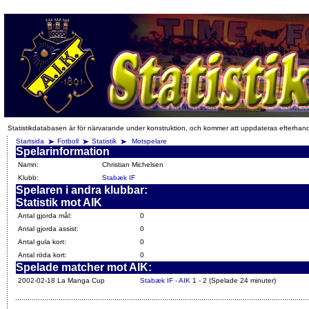
Statistikdatabasen är för närvarande under konstruktion, och kommer att uppdateras efterhan
Startsida
Fotboll
Statistik
Motspelare
Spelarinformation
Namn:
Christian Michelsen
Klubb:
Stabæk IF
Spelaren i andra klubbar:
Statistik mot AIK
Antal gjorda mål:
0
Antal gjorda assist:
0
Antal gula kort:
0
Antal röda kort:
0
Spelade matcher mot AIK:
2002-02-18 La Manga Cup
Stabæk IF - AIK
1 - 2 (Spelade 24 minuter)