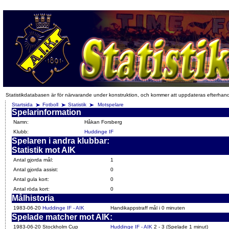
Statistikdatabasen är för närvarande under konstruktion, och kommer att uppdateras efterhan
Startsida
Fotboll
Statistik
Motspelare
Spelarinformation
Namn:
Håkan Forsberg
Klubb:
Huddinge IF
Spelaren i andra klubbar:
Statistik mot AIK
Antal gjorda mål:
1
Antal gjorda assist:
0
Antal gula kort:
0
Antal röda kort:
0
Målhistoria
1983-06-20
Huddinge IF - AIK
Handikappstraff mål i 0 minuten
Spelade matcher mot AIK:
1983-06-20 Stockholm Cup
Huddinge IF - AIK
2 - 3 (Spelade 1 minut)