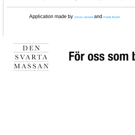
Application made by
and
Johan Jentell
Patrik Bodin