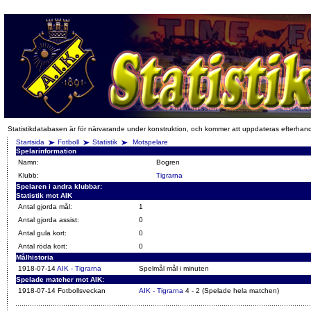
Statistikdatabasen är för närvarande under konstruktion, och kommer att uppdateras efterhan
Startsida
Fotboll
Statistik
Motspelare
Spelarinformation
Namn:
Bogren
Klubb:
Tigrarna
Spelaren i andra klubbar:
Statistik mot AIK
Antal gjorda mål:
1
Antal gjorda assist:
0
Antal gula kort:
0
Antal röda kort:
0
Målhistoria
1918-07-14
AIK - Tigrarna
Spelmål mål i minuten
Spelade matcher mot AIK:
1918-07-14 Fotbollsveckan
AIK - Tigrarna
4 - 2 (Spelade hela matchen)