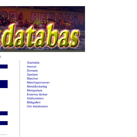
d.
Startsida
Arenor
Domare
Spelare
Matcher
Matchsponsorer
Motståndarlag
Motspelare
Externa länkar
Sökfunktion
Bildgalleri
Om databasen