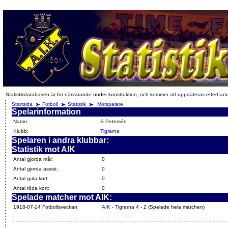
Statistikdatabasen är för närvarande under konstruktion, och kommer att uppdateras efterhan
Startsida
Fotboll
Statistik
Motspelare
Spelarinformation
Namn:
S Petersén
Klubb:
Tigrarna
Spelaren i andra klubbar:
Statistik mot AIK
Antal gjorda mål:
0
Antal gjorda assist:
0
Antal gula kort:
0
Antal röda kort:
0
Spelade matcher mot AIK:
1918-07-14 Fotbollsveckan
AIK - Tigrarna
4 - 2 (Spelade hela matchen)