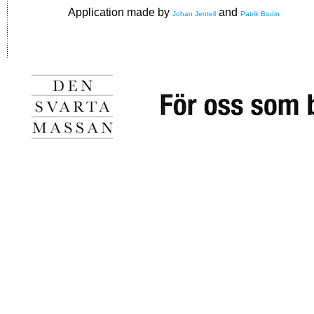
Application made by
and
Johan Jentell
Patrik Bodin