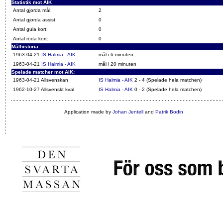
Statistik mot AIK
Antal gjorda mål:
2
Antal gjorda assist:
0
Antal gula kort:
0
Antal röda kort:
0
Målhistoria
1963-04-21
IS Halmia - AIK
mål i 6 minuten
1963-04-21
IS Halmia - AIK
mål i 20 minuten
Spelade matcher mot AIK:
1963-04-21 Allsvenskan
IS Halmia - AIK
2 - 4 (Spelade hela matchen)
1962-10-27 Allsvenskt kval
IS Halmia - AIK
0 - 2 (Spelade hela matchen)
Application made by
Johan Jentell
and
Patrik Bodin