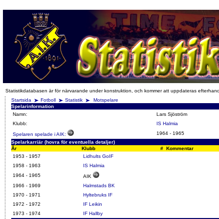
Statistikdatabasen är för närvarande under konstruktion, och kommer att uppdateras efterhan
Startsida
Fotboll
Statistik
Motspelare
Spelarinformation
Namn:
Lars Sjöström
Klubb:
IS Halmia
1964
-
1965
Spelaren spelade i AIK:
Spelarkarriär (hovra för eventuella detaljer)
År
Klubb
#
Kommentar
1953 - 1957
Lidhults GoIF
1958 - 1963
IS Halmia
1964 - 1965
AIK
1966 - 1969
Halmstads BK
1970 - 1971
Hyltebruks IF
1972 - 1972
IF Leikin
1973 - 1974
IF Hallby