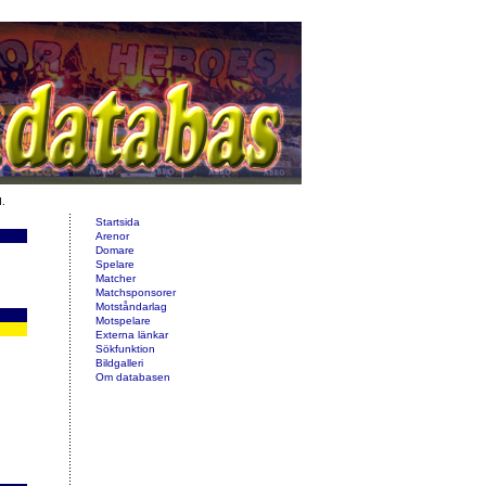
d.
Startsida
Arenor
Domare
Spelare
Matcher
Matchsponsorer
Motståndarlag
Motspelare
Externa länkar
Sökfunktion
Bildgalleri
Om databasen