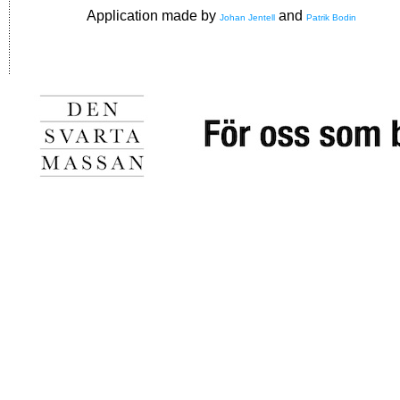
Application made by
and
Johan Jentell
Patrik Bodin