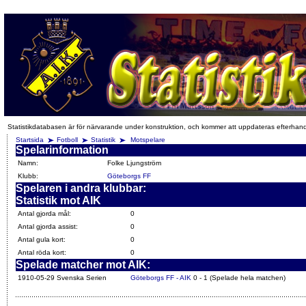
Statistikdatabasen är för närvarande under konstruktion, och kommer att uppdateras efterhan
Startsida
Fotboll
Statistik
Motspelare
Spelarinformation
Namn:
Folke Ljungström
Klubb:
Göteborgs FF
Spelaren i andra klubbar:
Statistik mot AIK
Antal gjorda mål:
0
Antal gjorda assist:
0
Antal gula kort:
0
Antal röda kort:
0
Spelade matcher mot AIK:
1910-05-29 Svenska Serien
Göteborgs FF - AIK
0 - 1 (Spelade hela matchen)