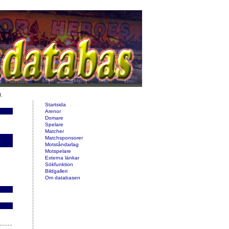
d.
Startsida
Arenor
Domare
Spelare
Matcher
Matchsponsorer
Motståndarlag
Motspelare
Externa länkar
Sökfunktion
Bildgalleri
Om databasen