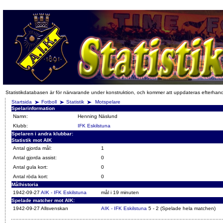
Statistikdatabasen är för närvarande under konstruktion, och kommer att uppdateras efterhan
Startsida
Fotboll
Statistik
Motspelare
Spelarinformation
Namn:
Henning Näslund
Klubb:
IFK Eskilstuna
Spelaren i andra klubbar:
Statistik mot AIK
Antal gjorda mål:
1
Antal gjorda assist:
0
Antal gula kort:
0
Antal röda kort:
0
Målhistoria
1942-09-27
AIK - IFK Eskilstuna
mål i 19 minuten
Spelade matcher mot AIK:
1942-09-27 Allsvenskan
AIK - IFK Eskilstuna
5 - 2 (Spelade hela matchen)