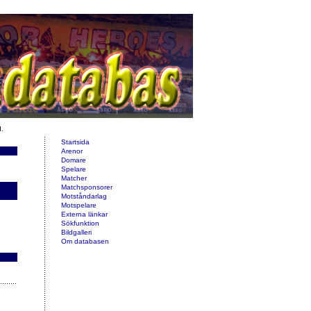
d.
Startsida
Arenor
Domare
Spelare
Matcher
Matchsponsorer
Motståndarlag
Motspelare
Externa länkar
Sökfunktion
Bildgalleri
Om databasen