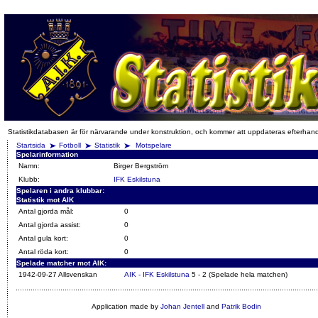
Statistikdatabasen är för närvarande under konstruktion, och kommer att uppdateras efterhan
Startsida
Fotboll
Statistik
Motspelare
Spelarinformation
Namn:
Birger Bergström
Klubb:
IFK Eskilstuna
Spelaren i andra klubbar:
Statistik mot AIK
Antal gjorda mål:
0
Antal gjorda assist:
0
Antal gula kort:
0
Antal röda kort:
0
Spelade matcher mot AIK:
1942-09-27 Allsvenskan
AIK - IFK Eskilstuna
5 - 2 (Spelade hela matchen)
Application made by
Johan Jentell
and
Patrik Bodin