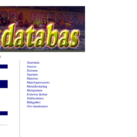
d.
Startsida
Arenor
Domare
Spelare
Matcher
Matchsponsorer
Motståndarlag
Motspelare
Externa länkar
Sökfunktion
Bildgalleri
Om databasen