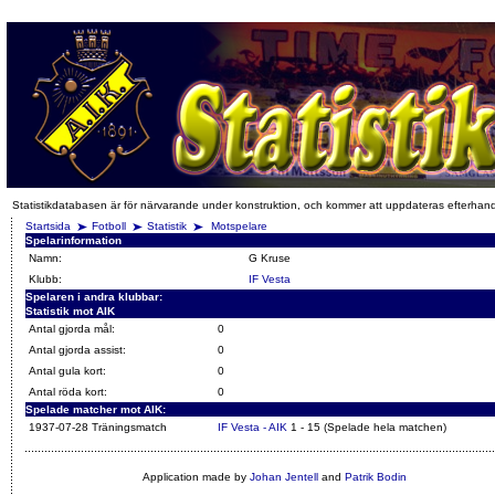
Statistikdatabasen är för närvarande under konstruktion, och kommer att uppdateras efterhan
Startsida
Fotboll
Statistik
Motspelare
Spelarinformation
Namn:
G Kruse
Klubb:
IF Vesta
Spelaren i andra klubbar:
Statistik mot AIK
Antal gjorda mål:
0
Antal gjorda assist:
0
Antal gula kort:
0
Antal röda kort:
0
Spelade matcher mot AIK:
1937-07-28 Träningsmatch
IF Vesta - AIK
1 - 15 (Spelade hela matchen)
Application made by
Johan Jentell
and
Patrik Bodin