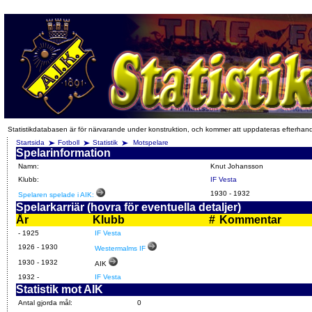
Statistikdatabasen är för närvarande under konstruktion, och kommer att uppdateras efterhan
Startsida
Fotboll
Statistik
Motspelare
Spelarinformation
Namn:
Knut Johansson
Klubb:
IF Vesta
1930
-
1932
Spelaren spelade i AIK:
Spelarkarriär (hovra för eventuella detaljer)
År
Klubb
#
Kommentar
- 1925
IF Vesta
1926 - 1930
Westermalms IF
1930 - 1932
AIK
1932 -
IF Vesta
Statistik mot AIK
Antal gjorda mål:
0