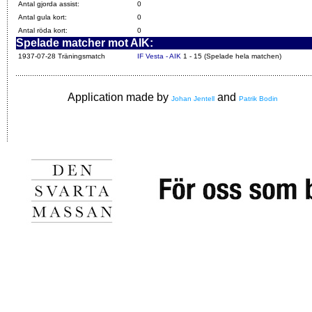
Antal gjorda assist:
0
Antal gula kort:
0
Antal röda kort:
0
Spelade matcher mot AIK:
1937-07-28 Träningsmatch
IF Vesta - AIK
1 - 15 (Spelade hela matchen)
Application made by
and
Johan Jentell
Patrik Bodin