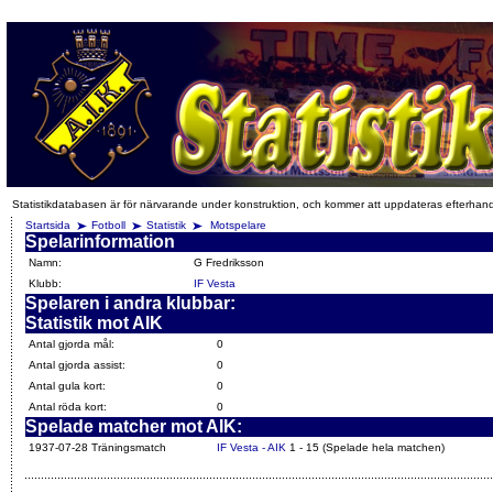
Statistikdatabasen är för närvarande under konstruktion, och kommer att uppdateras efterhan
Startsida
Fotboll
Statistik
Motspelare
Spelarinformation
Namn:
G Fredriksson
Klubb:
IF Vesta
Spelaren i andra klubbar:
Statistik mot AIK
Antal gjorda mål:
0
Antal gjorda assist:
0
Antal gula kort:
0
Antal röda kort:
0
Spelade matcher mot AIK:
1937-07-28 Träningsmatch
IF Vesta - AIK
1 - 15 (Spelade hela matchen)