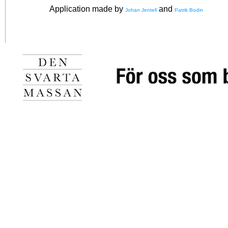
Application made by
and
Johan Jentell
Patrik Bodin