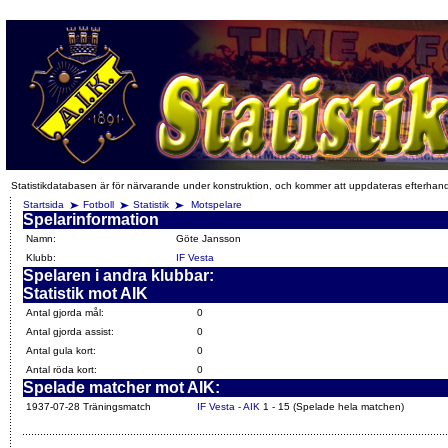
Statistikdatabasen är för närvarande under konstruktion, och kommer att uppdateras efterhan
Startsida
Fotboll
Statistik
Motspelare
Spelarinformation
Namn:
Göte Jansson
Klubb:
IF Vesta
Spelaren i andra klubbar:
Statistik mot AIK
Antal gjorda mål:
0
Antal gjorda assist:
0
Antal gula kort:
0
Antal röda kort:
0
Spelade matcher mot AIK:
1937-07-28 Träningsmatch
IF Vesta - AIK
1 - 15 (Spelade hela matchen)