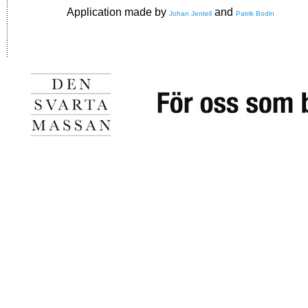
Application made by
and
Johan Jentell
Patrik Bodin