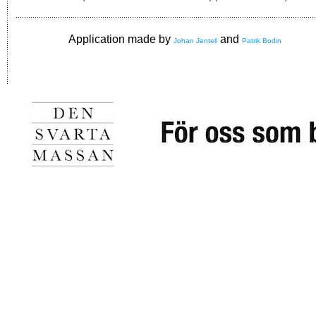
Application made by
and
Johan Jentell
Patrik Bodin