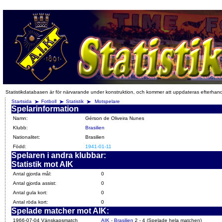
Statistikdatabasen är för närvarande under konstruktion, och kommer att uppdateras efterhan
Startsida
Fotboll
Statistik
Motspelare
Spelarinformation
Namn:
Gérson de Oliveira Nunes
Klubb:
Brasilien
Nationalitet:
Brasilien
Född:
1941-01-11
Spelaren i andra klubbar:
Statistik mot AIK
Antal gjorda mål:
0
Antal gjorda assist:
0
Antal gula kort:
0
Antal röda kort:
0
Spelade matcher mot AIK:
1966-07-04 Vänskapsmatch
AIK - Brasilien
2 - 4 (Spelade hela matchen)