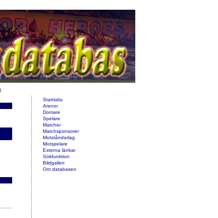
d.
Startsida
Arenor
Domare
Spelare
Matcher
Matchsponsorer
Motståndarlag
Motspelare
Externa länkar
Sökfunktion
Bildgalleri
Om databasen