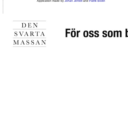
Application made by
Johan Jentell
and
Patrik Bodin