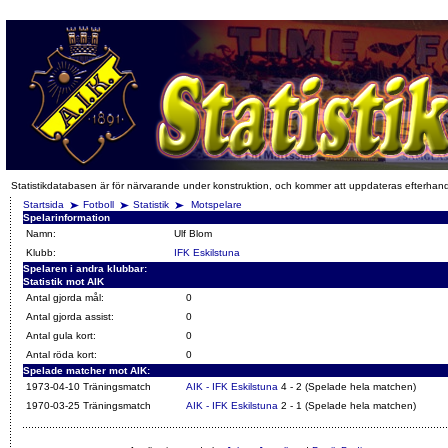
Statistikdatabasen är för närvarande under konstruktion, och kommer att uppdateras efterhan
Startsida
Fotboll
Statistik
Motspelare
Spelarinformation
Namn:
Ulf Blom
Klubb:
IFK Eskilstuna
Spelaren i andra klubbar:
Statistik mot AIK
Antal gjorda mål:
0
Antal gjorda assist:
0
Antal gula kort:
0
Antal röda kort:
0
Spelade matcher mot AIK:
1973-04-10 Träningsmatch
AIK - IFK Eskilstuna
4 - 2 (Spelade hela matchen)
1970-03-25 Träningsmatch
AIK - IFK Eskilstuna
2 - 1 (Spelade hela matchen)