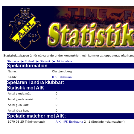
Statistikdatabasen är för närvarande under konstruktion, och kommer att uppdateras efterhan
Startsida
Fotboll
Statistik
Motspelare
Spelarinformation
Namn:
Ola Ljungberg
Klubb:
IFK Eskilstuna
Spelaren i andra klubbar:
Statistik mot AIK
Antal gjorda mål:
0
Antal gjorda assist:
0
Antal gula kort:
0
Antal röda kort:
0
Spelade matcher mot AIK:
1970-03-25 Träningsmatch
AIK - IFK Eskilstuna
2 - 1 (Spelade hela matchen)