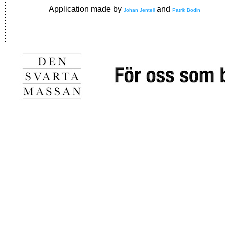
Application made by
and
Johan Jentell
Patrik Bodin