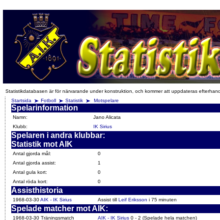
Statistikdatabasen är för närvarande under konstruktion, och kommer att uppdateras efterhan
Startsida
Fotboll
Statistik
Motspelare
Spelarinformation
Namn:
Jano Alicata
Klubb:
IK Sirius
Spelaren i andra klubbar:
Statistik mot AIK
Antal gjorda mål:
0
Antal gjorda assist:
1
Antal gula kort:
0
Antal röda kort:
0
Assisthistoria
1968-03-30
AIK - IK Sirius
Assist till
Leif Eriksson
i 75 minuten
Spelade matcher mot AIK:
1968-03-30 Träningsmatch
AIK - IK Sirius
0 - 2 (Spelade hela matchen)