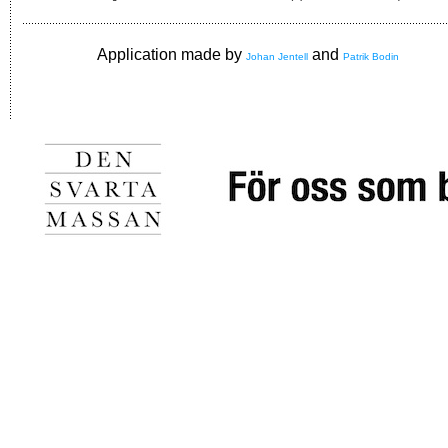
Application made by
and
Johan Jentell
Patrik Bodin