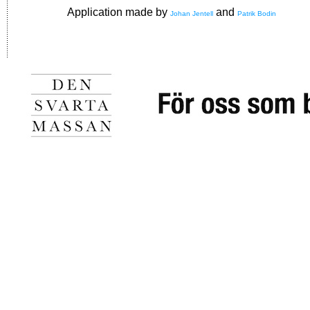
Application made by
and
Johan Jentell
Patrik Bodin