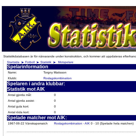
Statistikdatabasen är för närvarande under konstruktion, och kommer att uppdateras efterhan
Startsida
Fotboll
Statistik
Motspelare
Spelarinformation
Namn:
Torgny Mattsson
Klubb:
Roslagskombination
Spelaren i andra klubbar:
Statistik mot AIK
Antal gjorda mål:
0
Antal gjorda assist:
0
Antal gula kort:
0
Antal röda kort:
0
Spelade matcher mot AIK:
1967-06-22 Vänskapsmatch
Roslagskombination - AIK
0 - 10 (Spelade hela matchen)