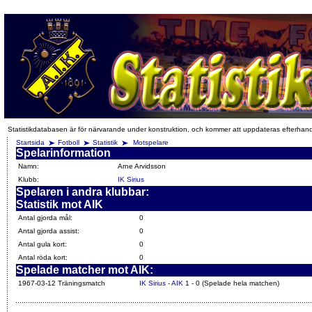
Statistikdatabasen är för närvarande under konstruktion, och kommer att uppdateras efterhan
Startsida
Fotboll
Statistik
Motspelare
Spelarinformation
Namn:
Arne Arvidsson
Klubb:
IK Sirius
Spelaren i andra klubbar:
Statistik mot AIK
Antal gjorda mål:
0
Antal gjorda assist:
0
Antal gula kort:
0
Antal röda kort:
0
Spelade matcher mot AIK:
1967-03-12 Träningsmatch
IK Sirius - AIK
1 - 0 (Spelade hela matchen)