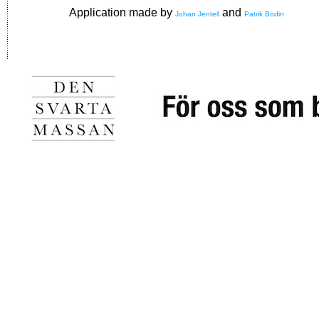
Application made by
and
Johan Jentell
Patrik Bodin