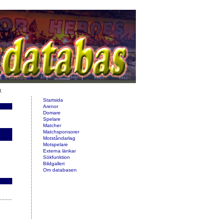
d.
Startsida
Arenor
Domare
Spelare
Matcher
Matchsponsorer
Motståndarlag
Motspelare
Externa länkar
Sökfunktion
Bildgalleri
Om databasen