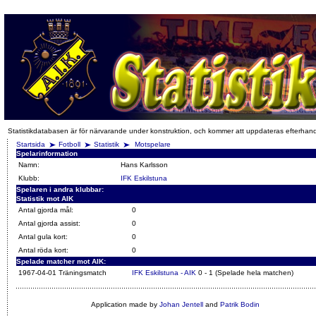
Statistikdatabasen är för närvarande under konstruktion, och kommer att uppdateras efterhan
Startsida
Fotboll
Statistik
Motspelare
Spelarinformation
Namn:
Hans Karlsson
Klubb:
IFK Eskilstuna
Spelaren i andra klubbar:
Statistik mot AIK
Antal gjorda mål:
0
Antal gjorda assist:
0
Antal gula kort:
0
Antal röda kort:
0
Spelade matcher mot AIK:
1967-04-01 Träningsmatch
IFK Eskilstuna - AIK
0 - 1 (Spelade hela matchen)
Application made by
Johan Jentell
and
Patrik Bodin