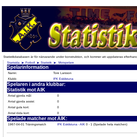
Statistikdatabasen är för närvarande under konstruktion, och kommer att uppdateras efterhan
Startsida
Fotboll
Statistik
Motspelare
Spelarinformation
Namn:
Tore Larsson
Klubb:
IFK Eskilstuna
Spelaren i andra klubbar:
Statistik mot AIK
Antal gjorda mål:
0
Antal gjorda assist:
0
Antal gula kort:
0
Antal röda kort:
0
Spelade matcher mot AIK:
1967-04-01 Träningsmatch
IFK Eskilstuna - AIK
0 - 1 (Spelade hela matchen)