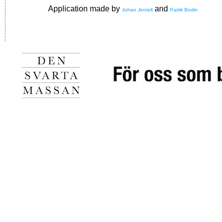
Application made by
and
Johan Jentell
Patrik Bodin