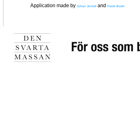
Application made by
and
Johan Jentell
Patrik Bodin