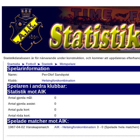
Statistikdatabasen är för närvarande under konstruktion, och kommer att uppdateras efterhan
Startsida
Fotboll
Statistik
Motspelare
Spelarinformation
Namn:
Per-Olof Sandqvist
Klubb:
Helsingforskombination
Spelaren i andra klubbar:
Statistik mot AIK
Antal gjorda mål:
0
Antal gjorda assist:
0
Antal gula kort:
0
Antal röda kort:
0
Spelade matcher mot AIK:
1967-04-02 Vänskapsmatch
AIK - Helsingforskombination
3 - 0 (Spelade hela matchen)