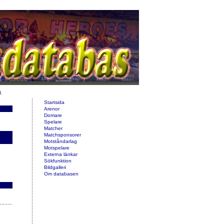
d.
Startsida
Arenor
Domare
Spelare
Matcher
Matchsponsorer
Motståndarlag
Motspelare
Externa länkar
Sökfunktion
Bildgalleri
Om databasen