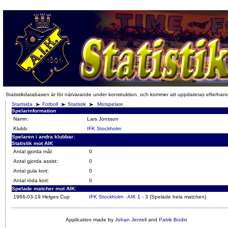
Statistikdatabasen är för närvarande under konstruktion, och kommer att uppdateras efterhan
Startsida
Fotboll
Statistik
Motspelare
Spelarinformation
Namn:
Lars Jonsson
Klubb:
IFK Stockholm
Spelaren i andra klubbar:
Statistik mot AIK
Antal gjorda mål:
0
Antal gjorda assist:
0
Antal gula kort:
0
Antal röda kort:
0
Spelade matcher mot AIK:
1966-03-19 Helges Cup
IFK Stockholm - AIK
1 - 3 (Spelade hela matchen)
Application made by
Johan Jentell
and
Patrik Bodin