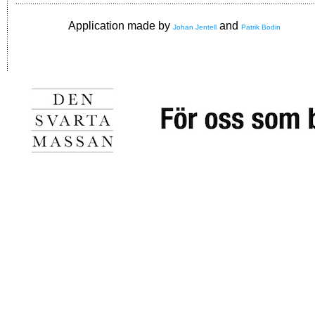
Application made by
and
Johan Jentell
Patrik Bodin