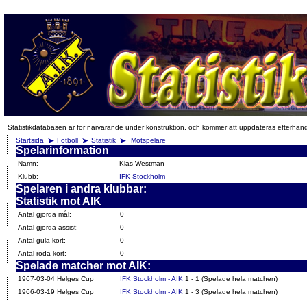
Statistikdatabasen är för närvarande under konstruktion, och kommer att uppdateras efterhan
Startsida
Fotboll
Statistik
Motspelare
Spelarinformation
Namn:
Klas Westman
Klubb:
IFK Stockholm
Spelaren i andra klubbar:
Statistik mot AIK
Antal gjorda mål:
0
Antal gjorda assist:
0
Antal gula kort:
0
Antal röda kort:
0
Spelade matcher mot AIK:
1967-03-04 Helges Cup
IFK Stockholm - AIK
1 - 1 (Spelade hela matchen)
1966-03-19 Helges Cup
IFK Stockholm - AIK
1 - 3 (Spelade hela matchen)