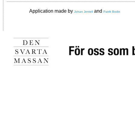
Application made by
and
Johan Jentell
Patrik Bodin