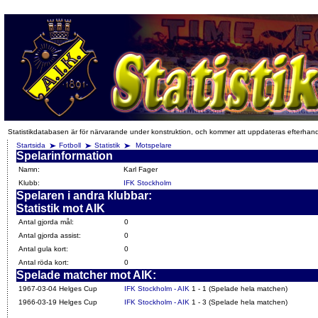
Statistikdatabasen är för närvarande under konstruktion, och kommer att uppdateras efterhan
Startsida
Fotboll
Statistik
Motspelare
Spelarinformation
Namn:
Karl Fager
Klubb:
IFK Stockholm
Spelaren i andra klubbar:
Statistik mot AIK
Antal gjorda mål:
0
Antal gjorda assist:
0
Antal gula kort:
0
Antal röda kort:
0
Spelade matcher mot AIK:
1967-03-04 Helges Cup
IFK Stockholm - AIK
1 - 1 (Spelade hela matchen)
1966-03-19 Helges Cup
IFK Stockholm - AIK
1 - 3 (Spelade hela matchen)