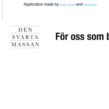
Application made by
and
Johan Jentell
Patrik Bodin