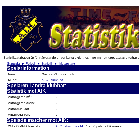
Statistikdatabasen är för närvarande under konstruktion, och kommer att uppdateras efterhan
Startsida
Fotboll
Statistik
Motspelare
Spelarinformation
Namn:
Mauricio Albornoz Inola
Klubb:
AFC Eskilstuna
Spelaren i andra klubbar:
Statistik mot AIK
Antal gjorda mål:
0
Antal gjorda assist:
0
Antal gula kort:
0
Antal röda kort:
0
Spelade matcher mot AIK:
2017-06-04 Allsvenskan
AFC Eskilstuna - AIK
1 - 3 (Spelade 86 minuter)