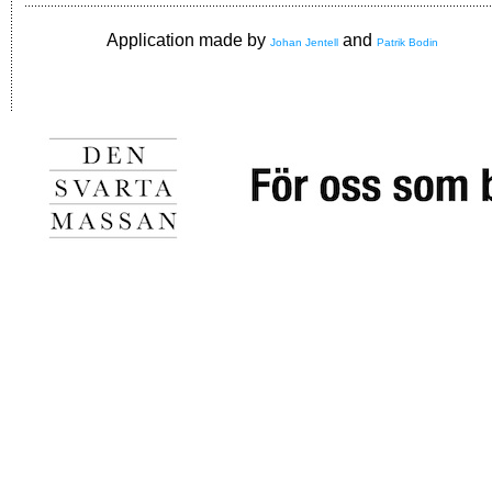
Application made by
and
Johan Jentell
Patrik Bodin