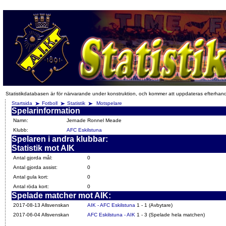
Statistikdatabasen är för närvarande under konstruktion, och kommer att uppdateras efterhan
Startsida
Fotboll
Statistik
Motspelare
Spelarinformation
Namn:
Jernade Ronnel Meade
Klubb:
AFC Eskilstuna
Spelaren i andra klubbar:
Statistik mot AIK
Antal gjorda mål:
0
Antal gjorda assist:
0
Antal gula kort:
0
Antal röda kort:
0
Spelade matcher mot AIK:
2017-08-13 Allsvenskan
AIK - AFC Eskilstuna
1 - 1 (Avbytare)
2017-06-04 Allsvenskan
AFC Eskilstuna - AIK
1 - 3 (Spelade hela matchen)