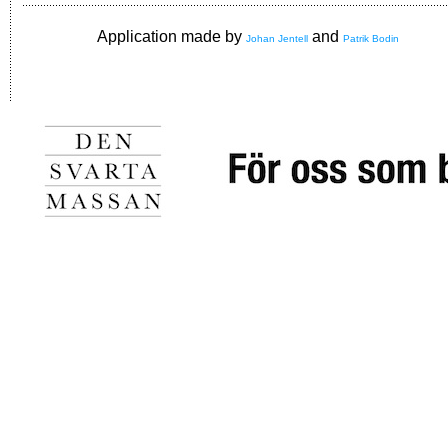
Application made by
and
Johan Jentell
Patrik Bodin