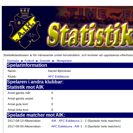
Statistikdatabasen är för närvarande under konstruktion, och kommer att uppdateras efterhan
Startsida
Fotboll
Statistik
Motspelare
Spelarinformation
Namn:
Daniel Björnkvist
Klubb:
AFC Eskilstuna
Spelaren i andra klubbar:
Statistik mot AIK
Antal gjorda mål:
0
Antal gjorda assist:
0
Antal gula kort:
0
Antal röda kort:
0
Spelade matcher mot AIK:
2017-08-13 Allsvenskan
AIK - AFC Eskilstuna
1 - 1 (Spelade hela matchen)
2017-06-04 Allsvenskan
AFC Eskilstuna - AIK
1 - 3 (Spelade hela matchen)