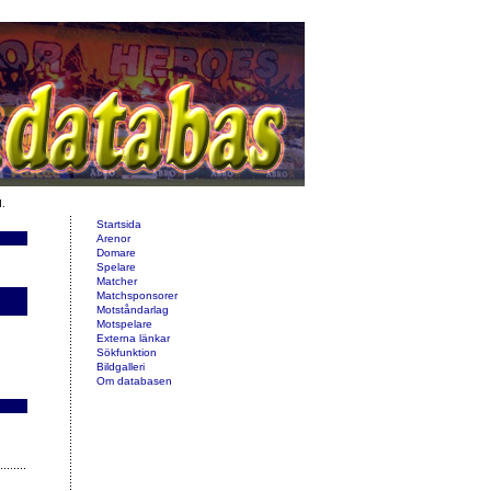
d.
Startsida
Arenor
Domare
Spelare
Matcher
Matchsponsorer
Motståndarlag
Motspelare
Externa länkar
Sökfunktion
Bildgalleri
Om databasen