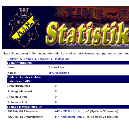
Statistikdatabasen är för närvarande under konstruktion, och kommer att uppdateras efterhan
Startsida
Fotboll
Statistik
Motspelare
Spelarinformation
Namn:
Lucas Lima
Klubb:
IFK Norrköping
Spelaren i andra klubbar:
Statistik mot AIK
Antal gjorda mål:
0
Antal gjorda assist:
0
Antal gula kort:
0
Antal röda kort:
0
Spelade matcher mot AIK:
2022-04-10 Allsvenskan
AIK - IFK Norrköping
1 - 0 (Spelade 35 minuter)
2022-03-18 Träningsmatch
IFK Norrköping - AIK
1 - 0 (Spelade 76 minuter)