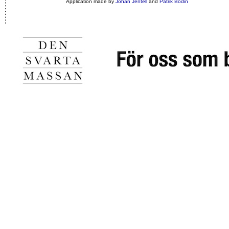
Application made by
Johan Jentell
and
Patrik Bodin