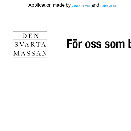
Application made by
and
Johan Jentell
Patrik Bodin