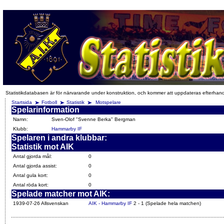
Statistikdatabasen är för närvarande under konstruktion, och kommer att uppdateras efterhan
Startsida
Fotboll
Statistik
Motspelare
Spelarinformation
Namn:
Sven-Olof "Svenne Berka" Bergman
Klubb:
Hammarby IF
Spelaren i andra klubbar:
Statistik mot AIK
Antal gjorda mål:
0
Antal gjorda assist:
0
Antal gula kort:
0
Antal röda kort:
0
Spelade matcher mot AIK:
1939-07-26 Allsvenskan
AIK - Hammarby IF
2 - 1 (Spelade hela matchen)