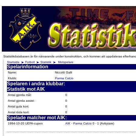
Statistikdatabasen är för närvarande under konstruktion, och kommer att uppdateras efterhan
Startsida
Fotboll
Statistik
Motspelare
Spelarinformation
Namn:
Niccolò Galli
Klubb:
Parma Calcio
Spelaren i andra klubbar:
Statistik mot AIK
Antal gjorda mål:
0
Antal gjorda assist:
0
Antal gula kort:
0
Antal röda kort:
0
Spelade matcher mot AIK:
1994-10-20 UEFA-cupen
AIK - Parma Calcio
0 - 1 (Avbytare)