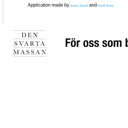
Application made by
and
Johan Jentell
Patrik Bodin