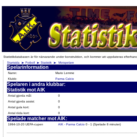
Statistikdatabasen är för närvarande under konstruktion, och kommer att uppdateras efterhan
Startsida
Fotboll
Statistik
Motspelare
Spelarinformation
Namn:
Mario Lemme
Klubb:
Parma Calcio
Spelaren i andra klubbar:
Statistik mot AIK
Antal gjorda mål:
0
Antal gjorda assist:
0
Antal gula kort:
0
Antal röda kort:
0
Spelade matcher mot AIK:
1994-10-20 UEFA-cupen
AIK - Parma Calcio
0 - 1 (Spelade 8 minuter)