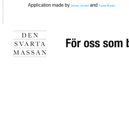
Application made by
and
Johan Jentell
Patrik Bodin