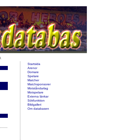
d.
Startsida
Arenor
Domare
Spelare
Matcher
Matchsponsorer
Motståndarlag
Motspelare
Externa länkar
Sökfunktion
Bildgalleri
Om databasen