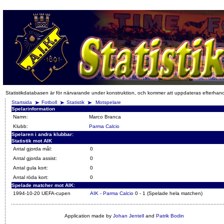
Statistikdatabasen är för närvarande under konstruktion, och kommer att uppdateras efterhan
Startsida
Fotboll
Statistik
Motspelare
Spelarinformation
Namn:
Marco Branca
Klubb:
Parma Calcio
Spelaren i andra klubbar:
Statistik mot AIK
Antal gjorda mål:
0
Antal gjorda assist:
0
Antal gula kort:
0
Antal röda kort:
0
Spelade matcher mot AIK:
1994-10-20 UEFA-cupen
AIK - Parma Calcio
0 - 1 (Spelade hela matchen)
Application made by
Johan Jentell
and
Patrik Bodin