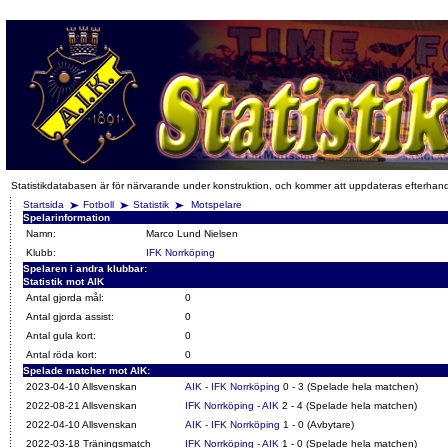
Statistikdatabasen är för närvarande under konstruktion, och kommer att uppdateras efterhan
Startsida
Fotboll
Statistik
Motspelare
Spelarinformation
Namn:
Marco Lund Nielsen
Klubb:
IFK Norrköping
Spelaren i andra klubbar:
Statistik mot AIK
Antal gjorda mål:
0
Antal gjorda assist:
0
Antal gula kort:
0
Antal röda kort:
0
Spelade matcher mot AIK:
2023-04-10 Allsvenskan
AIK - IFK Norrköping
0 - 3 (Spelade hela matchen)
2022-08-21 Allsvenskan
IFK Norrköping - AIK
2 - 4 (Spelade hela matchen)
2022-04-10 Allsvenskan
AIK - IFK Norrköping
1 - 0 (Avbytare)
2022-03-18 Träningsmatch
IFK Norrköping - AIK
1 - 0 (Spelade hela matchen)