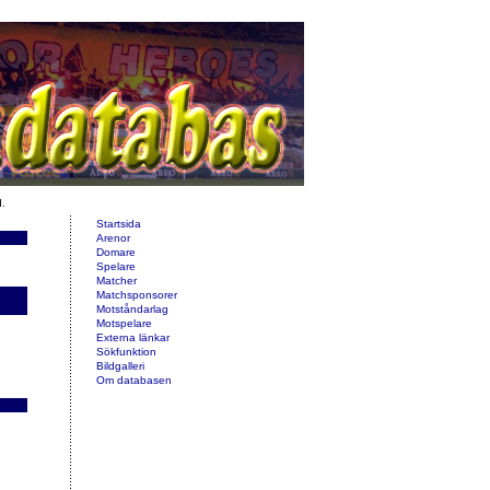
d.
Startsida
Arenor
Domare
Spelare
Matcher
Matchsponsorer
Motståndarlag
Motspelare
Externa länkar
Sökfunktion
Bildgalleri
Om databasen