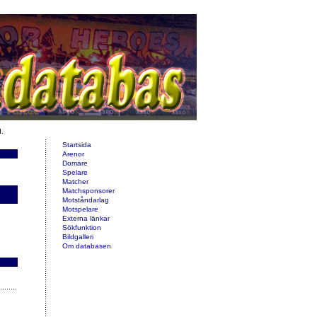
d.
Startsida
Arenor
Domare
Spelare
Matcher
Matchsponsorer
Motståndarlag
Motspelare
Externa länkar
Sökfunktion
Bildgalleri
Om databasen