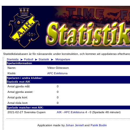
Statistikdatabasen är för närvarande under konstruktion, och kommer att uppdateras efterhan
Startsida
Fotboll
Statistik
Motspelare
Spelarinformation
Namn:
Viktor Götesson
Klubb:
AFC Eskilstuna
Spelaren i andra klubbar:
Statistik mot AIK
Antal gjorda mål:
0
Antal gjorda assist:
0
Antal gula kort:
0
Antal röda kort:
0
Spelade matcher mot AIK:
2021-02-27 Svenska Cupen
AIK - AFC Eskilstuna
4 - 0 (Spelade 48 minuter)
Application made by
Johan Jentell
and
Patrik Bodin