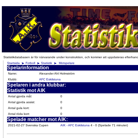
Statistikdatabasen är för närvarande under konstruktion, och kommer att uppdateras efterhan
Startsida
Fotboll
Statistik
Motspelare
Spelarinformation
Namn:
Alexander Ahl Holmström
Klubb:
AFC Eskilstuna
Spelaren i andra klubbar:
Statistik mot AIK
Antal gjorda mål:
0
Antal gjorda assist:
0
Antal gula kort:
0
Antal röda kort:
0
Spelade matcher mot AIK:
2021-02-27 Svenska Cupen
AIK - AFC Eskilstuna
4 - 0 (Spelade 71 minuter)