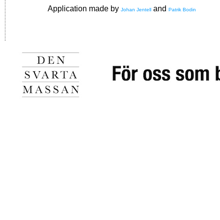
Application made by
and
Johan Jentell
Patrik Bodin