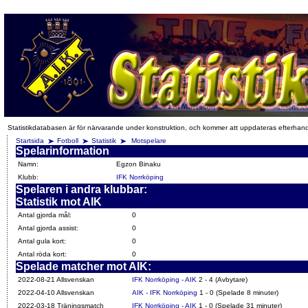
Statistikdatabasen är för närvarande under konstruktion, och kommer att uppdateras efterhan
Startsida
Fotboll
Statistik
Motspelare
Spelarinformation
Namn:
Egzon Binaku
Klubb:
IFK Norrköping
Spelaren i andra klubbar:
Statistik mot AIK
Antal gjorda mål:
0
Antal gjorda assist:
0
Antal gula kort:
0
Antal röda kort:
0
Spelade matcher mot AIK:
2022-08-21 Allsvenskan
IFK Norrköping - AIK
2 - 4 (Avbytare)
2022-04-10 Allsvenskan
AIK - IFK Norrköping
1 - 0 (Spelade 8 minuter)
2022-03-18 Träningsmatch
IFK Norrköping - AIK
1 - 0 (Spelade 31 minuter)