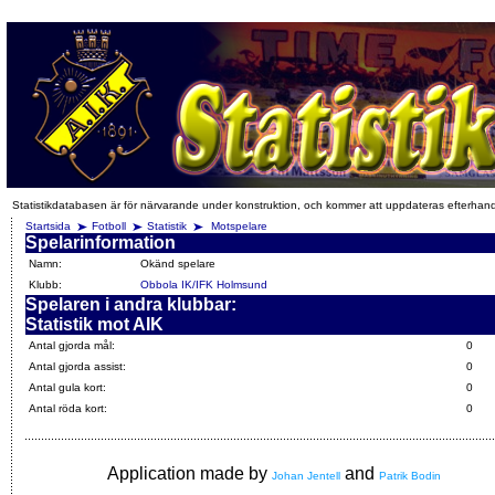
Statistikdatabasen är för närvarande under konstruktion, och kommer att uppdateras efterhan
Startsida
Fotboll
Statistik
Motspelare
Spelarinformation
Namn:
Okänd spelare
Klubb:
Obbola IK/IFK Holmsund
Spelaren i andra klubbar:
Statistik mot AIK
Antal gjorda mål:
0
Antal gjorda assist:
0
Antal gula kort:
0
Antal röda kort:
0
Application made by
and
Johan Jentell
Patrik Bodin