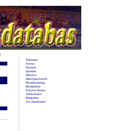
d.
Startsida
Arenor
Domare
Spelare
Matcher
Matchsponsorer
Motståndarlag
Motspelare
Externa länkar
Sökfunktion
Bildgalleri
Om databasen