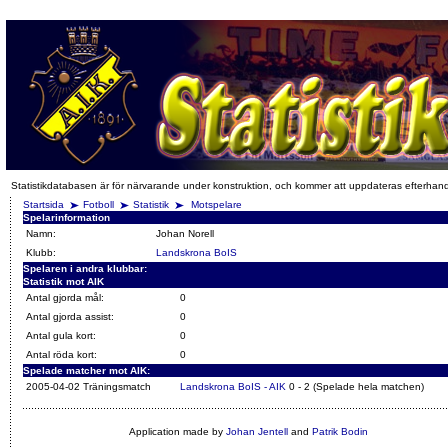
Statistikdatabasen är för närvarande under konstruktion, och kommer att uppdateras efterhan
Startsida
Fotboll
Statistik
Motspelare
Spelarinformation
Namn:
Johan Norell
Klubb:
Landskrona BoIS
Spelaren i andra klubbar:
Statistik mot AIK
Antal gjorda mål:
0
Antal gjorda assist:
0
Antal gula kort:
0
Antal röda kort:
0
Spelade matcher mot AIK:
2005-04-02 Träningsmatch
Landskrona BoIS - AIK
0 - 2 (Spelade hela matchen)
Application made by
Johan Jentell
and
Patrik Bodin