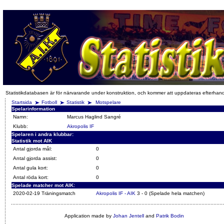
Statistikdatabasen är för närvarande under konstruktion, och kommer att uppdateras efterhan
Startsida
Fotboll
Statistik
Motspelare
Spelarinformation
Namn:
Marcus Haglind Sangré
Klubb:
Akropolis IF
Spelaren i andra klubbar:
Statistik mot AIK
Antal gjorda mål:
0
Antal gjorda assist:
0
Antal gula kort:
0
Antal röda kort:
0
Spelade matcher mot AIK:
2020-02-19 Träningsmatch
Akropolis IF - AIK
3 - 0 (Spelade hela matchen)
Application made by
Johan Jentell
and
Patrik Bodin