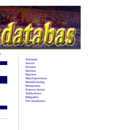
d.
Startsida
Arenor
Domare
Spelare
Matcher
Matchsponsorer
Motståndarlag
Motspelare
Externa länkar
Sökfunktion
Bildgalleri
Om databasen